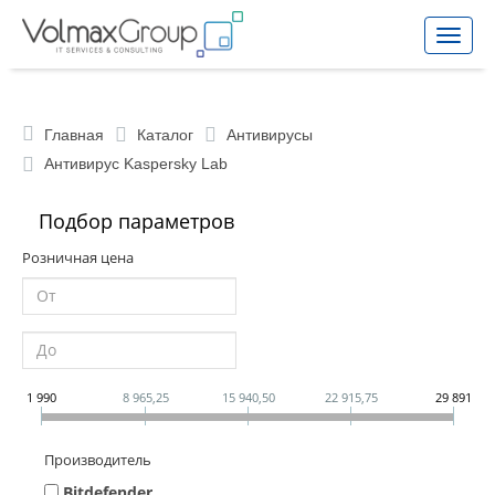
Toggle
naviga
Главная
Каталог
Антивирусы
Антивирус Kaspersky Lab
Подбор параметров
Розничная цена
1 990
8 965,25
15 940,50
22 915,75
29 891
Производитель
Bitdefender