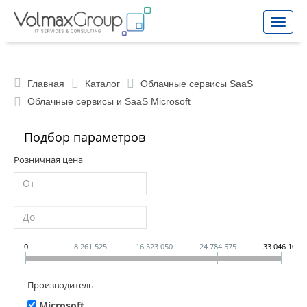
Toggle
naviga
Главная
Каталог
Облачные сервисы SaaS
Облачные сервисы и SaaS Microsoft
Подбор параметров
Розничная цена
0
8 261 525
16 523 050
24 784 575
33 046 100
Производитель
Microsoft