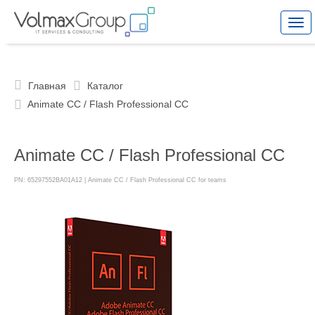
Togg
navi
Главная
Каталог
Animate CC / Flash Professional CC
Animate CC / Flash Professional CC
PN: 65297552BA01A12 | Animate CC / Flash Professional CC for teams