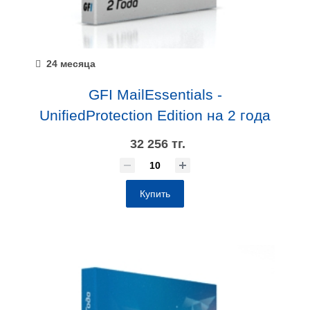
24 месяца
GFI MailEssentials -
UnifiedProtection Edition на 2 года
32 256 тг.
Купить