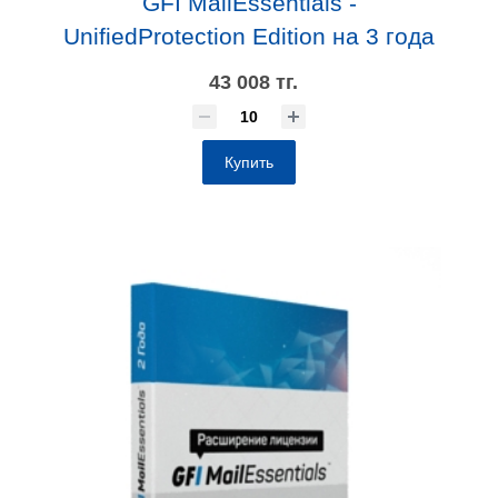
GFI MailEssentials -
UnifiedProtection Edition на 3 года
43 008 тг.
Купить