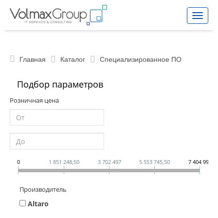
Toggle
naviga
Главная
Каталог
Специализированное ПО
Подбор параметров
Розничная цена
0
1 851 248,50
3 702 497
5 553 745,50
7 404 994
Производитель
Altaro