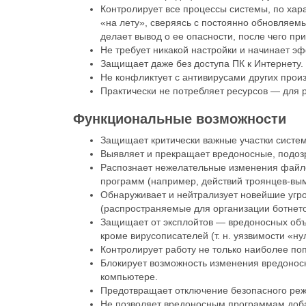
Контролирует все процессы системы, по ха
«на лету», сверяясь с постоянно обновляем
делает вывод о ее опасности, после чего п
Не требует никакой настройки и начинает эф
Защищает даже без доступа ПК к Интернету.
Не конфликтует с антивирусами других прои
Практически не потребляет ресурсов — для 
Функциональные возможности
Защищает критически важные участки сист
Выявляет и прекращает вредоносные, подоз
Распознает нежелательные изменения файлов
программ (например, действий троянцев-вым
Обнаруживает и нейтрализуeт новейшие угр
(распространяемые для организации ботнето
Защищает от эксплойтов — вредоносных объе
кроме вирусописателей (т. н. уязвимости «ну
Контролирует работу не только наиболее по
Блокирует возможность изменения вредоносн
компьютере.
Предотвращает отключение безопасного реж
Не позволяет вредоносным программам доба