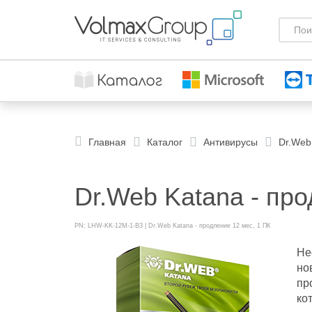
Главная
Каталог
Антивирусы
Dr.Web
Dr.Web Katana - про
PN: LHW-KK-12M-1-B3 | Dr.Web Katana - продление 12 мес, 1 ПК
Не
но
пр
ко