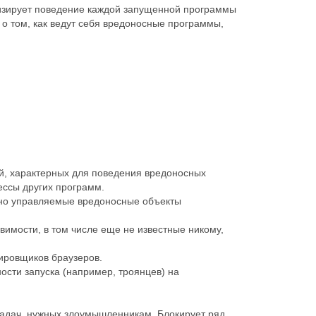
лизирует поведение каждой запущенной программы
 о том, как ведут себя вредоносные программы,
ий, характерных для поведения вредоносных
ессы других программ.
нно управляемые вредоносные объекты
имости, в том числе еще не известные никому,
кировщиков браузеров.
сти запуска (например, троянцев) на
задач, нужных злоумышленникам. Блокирует ряд