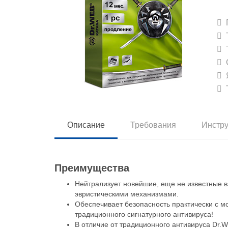
П
Т
Т
С
Я
Т
Описание
Требования
Инстр
Преимущества
Нейтрализует новейшие, еще не известные 
эвристическими механизмами.
Обеспечивает безопасность практически с 
традиционного сигнатурного антивируса!
В отличие от традиционного антивируса Dr.