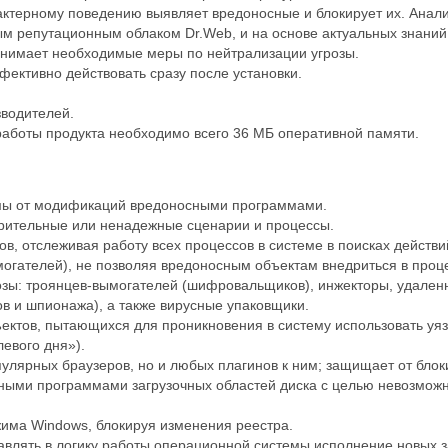
рактерному поведению выявляет вредоносные и блокирует их. Ана
ым репутационным облаком Dr.Web, и на основе актуальных знаний
ринимает необходимые меры по нейтрализации угрозы.
фективно действовать сразу после установки.
зводителей.
работы продукта необходимо всего 36 МБ оперативной памяти.
емы от модификаций вредоносными программами.
рительные или ненадежные сценарии и процессы.
, отслеживая работу всех процессов в системе в поисках действ
огателей), не позволяя вредоносным объектам внедриться в проц
озы: троянцев-вымогателей (шифровальщиков), инжекторы, удале
в и шпионажа), а также вирусные упаковщики.
ктов, пытающихся для проникновения в систему использовать уязв
левого дня»).
пулярных браузеров, но и любых плагинов к ним; защищает от бло
ыми программами загрузочных областей диска с целью невозможно
има Windows, блокируя изменения реестра.
влять в логику работы операционной системы исполнение новых 