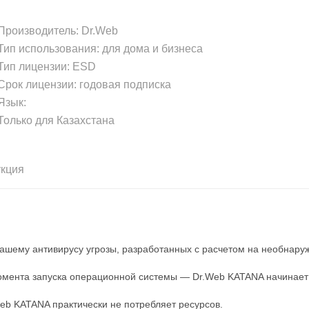
роизводитель:
Dr.Web
ип использования: для дома и бизнеса
ип лицензии: ESD
рок лицензии: годовая подписка
зык:
олько для Казахстана
укция
вашему антивирусу угрозы, разработанных с расчетом на необнар
момента запуска операционной системы — Dr.Web KATANA начинает
Web KATANA практически не потребляет ресурсов.