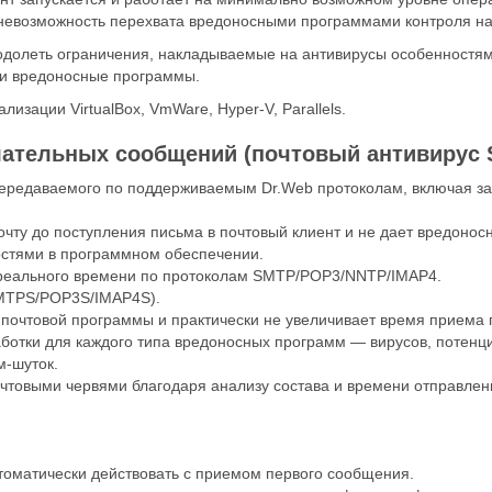
е невозможность перехвата вредоносными программами контроля н
еодолеть ограничения, накладываемые на антивирусы особенностя
о и вредоносные программы.
изации VirtualBox, VmWare, Hyper-V, Parallels.
лательных сообщений (почтовый антивирус S
передаваемого по поддерживаемым Dr.Web протоколам, включая з
почту до поступления письма в почтовый клиент и не дает вредон
остями в программном обеспечении.
 реального времени по протоколам SMTP/POP3/NNTP/IMAP4.
MTPS/POP3S/IMAP4S).
 почтовой программы и практически не увеличивает время приема 
отки для каждого типа вредоносных программ — вирусов, потенци
м-шуток.
чтовыми червями благодаря анализу состава и времени отправлен
втоматически действовать с приемом первого сообщения.