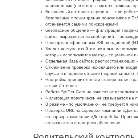
защищенные (если пользователь включил пр
Безопасный интернет-серфинг — при работе п
безопасные с точки зрения поисковиков и D
отсеивается самими поисковиками!
Безопасное общение — фильтрация трафика 
сайты, вырезаются из сообщений. Производ
Проверка шифрованных SSL-соединений (H
Запрет доступа к сайтам, которые использу
которых используются методы социальной и
Отдельная база сайтов, распространяющих 
Отключение проверки исходящего или входя
случае и в полном объеме (черный список).
Настройка приоритетности сканирования тра
сетью Интернет.
Работа SpIDer Gate не зависит от используе
Фильтрация практически не сказывается на 
В режиме «по умолчанию» не требуется никак
Проверка URL на серверах компании «Доктор
на серверы компании «Доктор Веб». Проверк
пользователя и настроек обновления
Родительский контроль