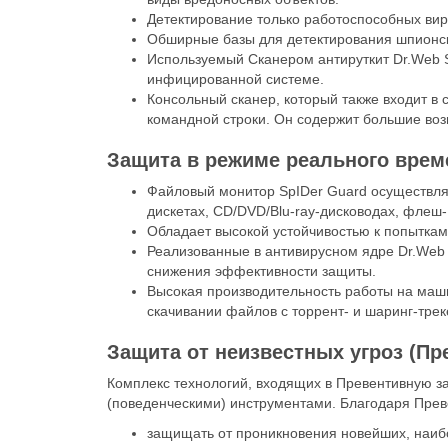
Детектирование только работоспособных вир
Обширные базы для детектирования шпионско
Используемый Сканером антируткит Dr.Web 
инфицированной системе.
Консольный сканер, который также входит в 
командной строки. Он содержит большие воз
Защита в режиме реального врем
Файловый монитор SpIDer Guard осуществля
дискетах, CD/DVD/Blu-ray-дисководах, флеш-
Обладает высокой устойчивостью к попыткам
Реализованные в антивирусном ядре Dr.Web 
снижения эффективности защиты.
Высокая производительность работы на маш
скачивании файлов с торрент- и шаринг-трек
Защита от неизвестных угроз (Пр
Комплекс технологий, входящих в Превентивную з
(поведенческими) инструментами. Благодаря Прев
защищать от проникновения новейших, наиб