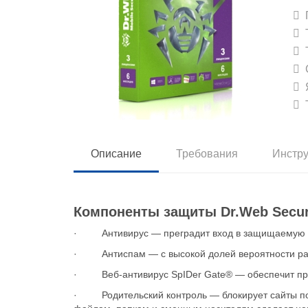
П
Т
Т
С
Я
Т
Описание
Требования
Инстр
Компоненты защиты Dr.Web Secur
· Антивирус — преградит вход в защищаемую сис
· Антиспам — с высокой долей вероятности расп
· Веб-антивирус SpIDer Gate® — обеспечит пров
· Родительский контроль — блокирует сайты по к