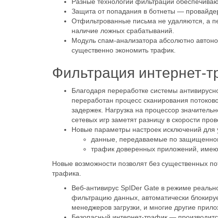
Разные технологии фильтрации обеспечиваю
Защита от попадания в ботнеты — провайдер
Отфильтрованные письма не удаляются, а пе
наличие ложных срабатываний.
Модуль спам-анализатора абсолютно автономе
существенно экономить трафик.
Фильтрация интернет-тр
Благодаря переработке системы антивирусной
переработан процесс сканирования потоково
задержек. Нагрузка на процессор значительн
сетевых игр заметят разницу в скорости пров
Новые параметры настроек исключений для у
данные, передаваемые по защищенно
трафик доверенных приложений, име
Новые возможности позволят без существенных по
трафика.
Веб-антивирус SpIDer Gate в режиме реальн
фильтрацию данных, автоматически блокиру
менеджеров загрузки, и многие другие прил
Безопасный интернет-трафик — производитс