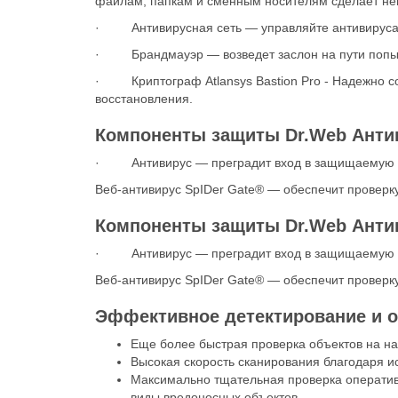
файлам, папкам и сменным носителям сделает н
· Антивирусная сеть — управляйте антивирусами
· Брандмауэр — возведет заслон на пути попыто
· Криптограф Atlansys Bastion Pro - Надежно с
восстановления.
Компоненты защиты Dr.Web Анти
· Антивирус — преградит вход в защищаемую сис
Веб-антивирус SpIDer Gate® — обеспечит проверк
Компоненты защиты Dr.Web Антив
· Антивирус — преградит вход в защищаемую сис
Веб-антивирус SpIDer Gate® — обеспечит проверк
Эффективное детектирование и оч
Еще более быстрая проверка объектов на на
Высокая скорость сканирования благодаря и
Максимально тщательная проверка оперативн
виды вредоносных объектов.