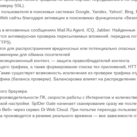
оверку SSL).
ользователя в поисковых системах Google, Yandex, Yahoo!, Bing, 
r.Web сайты благодаря активации в поисковиках функционала «Без
в мгновенных сообщениях Mail.Ru Agent, ICQ, Jabber. Найденные
ится антивирусная проверка пересылаемых вложений, передача по
TTPS).
ются для распространения вредоносных или потенциально опасных
нженерии для обмана посетителей
нелицензионный контент, — защита правообладателей контента.
щего трафика, а также формирование списка тех приложений, HTT
 Также существует возможность исключения из проверки трафика о
фика (баланса проверки). Балансировка влияет на распределение 
мого браузера.
производительности ПК, скорости работы с Интернетом и количест
ой настройки: SpIDer Gate начинает сканирование сразу же после 
 Веб» через сервис Dr.Web Cloud. При попытке перехода пользова
а производится в режиме реального времени — вне зависимости о