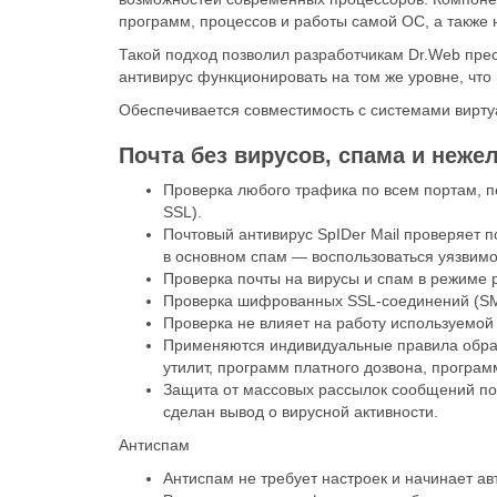
программ, процессов и работы самой ОС, а такж
Такой подход позволил разработчикам Dr.Web пр
антивирус функционировать на том же уровне, чт
Обеспечивается совместимость с системами виртуал
Почта без вирусов, спама и неже
Проверка любого трафика по всем портам, 
SSL).
Почтовый антивирус SpIDer Mail проверяет 
в основном спам — воспользоваться уязвим
Проверка почты на вирусы и спам в режиме
Проверка шифрованных SSL-соединений (S
Проверка не влияет на работу используемой
Применяются индивидуальные правила обраб
утилит, программ платного дозвона, програм
Защита от массовых рассылок сообщений по
сделан вывод о вирусной активности.
Антиспам
Антиспам не требует настроек и начинает а