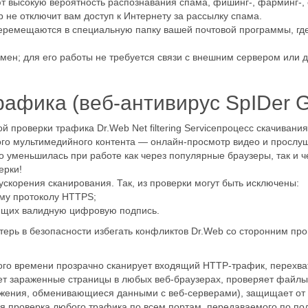
т высокую вероятность распознавания спама, фишинг-, фарминг-,
 не отключит вам доступ к Интернету за рассылку спама.
ремещаются в специальную папку вашей почтовой программы, где 
н; для его работы не требуется связи с внешним сервером или до
афика (веб-антивирус SpIDer G
 проверки трафика Dr.Web Net filtering Serviceпроцесс скачиван
го мультимедийного контента — онлайн-просмотр видео и прослуш
о уменьшилась при работе как через популярные браузеры, так и 
ерки!
скорения сканирования. Так, из проверки могут быть исключены:
му протоколу HTTPS;
ющих валидную цифровую подпись.
терь в безопасности избегать конфликтов Dr.Web со сторонним п
ого времени прозрачно сканирует входящий HTTP-трафик, перехва
ет зараженные страницы в любых веб-браузерах, проверяет файлы 
ожения, обменивающиеся данными с веб-серверами), защищает от 
я проверка любого трафика по всем портам, передаваемого по п