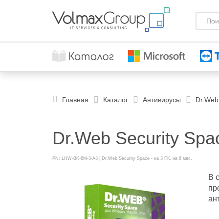
Главная
Каталог
Антивирусы
Dr.Web 
Dr.Web Security Spac
PN: LHW-BK-6M-3-A3 | Dr.Web Security Space - на 3 ПК, на 6 мес.
В 
пр
ан