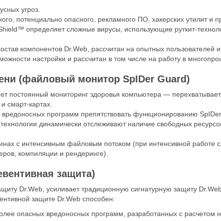
усных угроз.
го, потенциально опасного, рекламного ПО, хакерских утилит и п
Shield™ определяет сложные вирусы, использующие руткит-технол
состав компонентов Dr.Web, рассчитан на опытных пользователей 
можности настройки и рассчитан в том числе на работу в многопро
ени (файловый монитор SpIDer Guard)
ет постоянный мониторинг здоровья компьютера — перехватывает 
 и смарт-картах.
 вредоносных программ препятствовать функционированию SpIDer 
технологии динамически отслеживают наличие свободных ресурсов
инах с интенсивным файловым потоком (при интенсивной работе 
еров, компиляции и рендеринге).
евентивная защита)
ащиту Dr.Web, усиливает традиционную сигнатурную защиту Dr.We
ентивной защите Dr.Web способен:
олее опасных вредоносных программ, разработанных с расчетом 