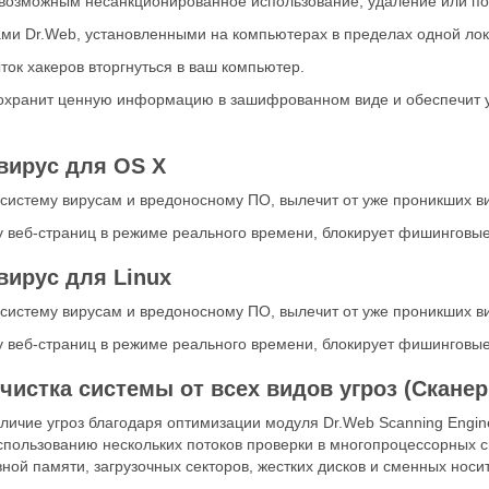
евозможным несанкционированное использование, удаление или 
 Dr.Web, установленными на компьютерах в пределах одной лока
к хакеров вторгнуться в ваш компьютер.
охранит ценную информацию в зашифрованном виде и обеспечит 
вирус для OS X
тему вирусам и вредоносному ПО, вылечит от уже проникших ви
у веб-страниц в режиме реального времени, блокирует фишинговые
ирус для Linux
тему вирусам и вредоносному ПО, вылечит от уже проникших ви
у веб-страниц в режиме реального времени, блокирует фишинговые
истка системы от всех видов угроз (Сканер
личие угроз благодаря оптимизации модуля Dr.Web Scanning Engin
спользованию нескольких потоков проверки в многопроцессорных с
ой памяти, загрузочных секторов, жестких дисков и сменных носи