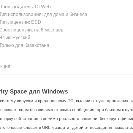
роизводитель:
Dr.Web
ип использования: для дома и бизнеса
ип лицензии: ESD
рок лицензии: на 6 месяцев
зык: Русский
олько для Казахстана
укция
ity Space для Windows
тему вирусам и вредоносному ПО, вылечит от уже проникших ви
ознает спам независимо от языка сообщения, при близком к нул
ерку веб-страниц в режиме реального времени, блокирует фишин
лючевым словам в URL и защитит детей от посещения нежелатель