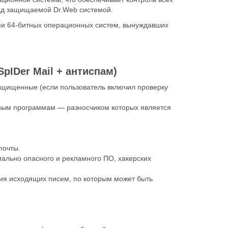
ад защищаемой Dr.Web системой.
ми 64-битных операционных систем, вынуждавших
pIDеr Mail + антиспам)
ащищенные (если пользователь включил проверку
осным программам — разносчиком которых является
почты.
ально опасного и рекламного ПО, хакерских
ия исходящих писем, по которым может быть