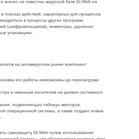
 значит, не известны вирусной базе Dr.Web на
в поисках действий, характерных для процессов
недриться в процессы других программ;
елей (шифровальщиков), инжекторы, удаленно
ные упаковщики.
алогов на антивирусном рынке компонент
тановка его работы невозможны до перезагрузки
естра и сменным носителям на уровне системного
ания, подменяющих таблицы векторов,
мой операционной системы, а также создает новые
.
лить самозащиту Dr.Web путем использования
ционной системы, что обеспечивает контроль всех