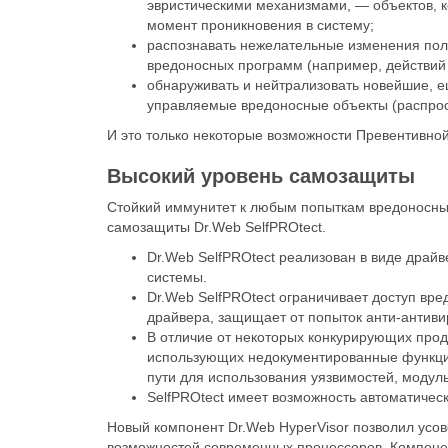
эвристическими механизмами, — объектов, к
момент проникновения в систему;
распознавать нежелательные изменения поль
вредоносных программ (например, действий
обнаруживать и нейтрализовать новейшие, е
управляемые вредоносные объекты (распрос
И это только некоторые возможности Превентивно
Высокий уровень самозащиты
Стойкий иммунитет к любым попыткам вредоносны
самозащиты Dr.Web SelfPROtect.
Dr.Web SelfPROtect реализован в виде драйв
системы.
Dr.Web SelfPROtect ограничивает доступ вр
драйвера, защищает от попыток анти-антив
В отличие от некоторых конкурирующих пр
использующих недокументированные функции 
пути для использования уязвимостей, модул
SelfPROtect имеет возможность автоматичес
Новый компонент Dr.Web HyperVisor позволил усов
возможностей современных процессоров. Компонен