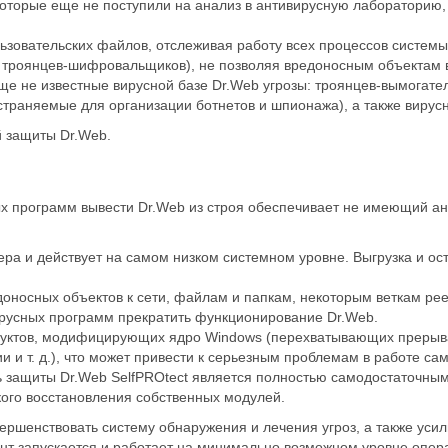
оторые еще не поступили на анализ в антивирусную лабораторию, а
зовательских файлов, отслеживая работу всех процессов системы 
 троянцев-шифровальщиков), не позволяя вредоносным объектам в
ще не известные вирусной базе Dr.Web угрозы: троянцев-вымогат
траняемые для организации ботнетов и шпионажа), а также вирус
й защиты Dr.Web.
х программ вывести Dr.Web из строя обеспечивает не имеющий ан
ера и действует на самом низком системном уровне. Выгрузка и ос
едоносных объектов к сети, файлам и папкам, некоторым веткам ре
ирусных программ прекратить функционирование Dr.Web.
одуктов, модифицирующих ядро Windows (перехватывающих прерыв
и т. д.), что может привести к серьезным проблемам в работе са
ь защиты Dr.Web SelfPROtect является полностью самодостаточным
кого восстановления собственных модулей.
ершенствовать систему обнаружения и лечения угроз, а также уси
т запускается и работает на минимально возможном уровне опера