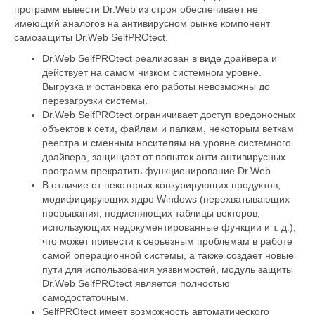
программ вывести Dr.Web из строя обеспечивает не
имеющий аналогов на антивирусном рынке компонент
самозащиты Dr.Web SelfPROtect.
Dr.Web SelfPROtect реализован в виде драйвера и
действует на самом низком системном уровне.
Выгрузка и остановка его работы невозможны до
перезагрузки системы.
Dr.Web SelfPROtect ограничивает доступ вредоносных
объектов к сети, файлам и папкам, некоторым веткам
реестра и сменным носителям на уровне системного
драйвера, защищает от попыток анти-антивирусных
программ прекратить функционирование Dr.Web.
В отличие от некоторых конкурирующих продуктов,
модифицирующих ядро Windows (перехватывающих
прерывания, подменяющих таблицы векторов,
использующих недокументированные функции и т. д.),
что может привести к серьезным проблемам в работе
самой операционной системы, а также создает новые
пути для использования уязвимостей, модуль защиты
Dr.Web SelfPROtect является полностью
самодостаточным.
SelfPROtect имеет возможность автоматического