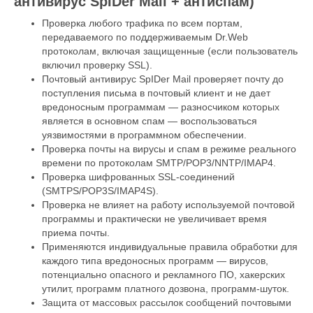
антивирус SpIDеr Mail + антиспам)
Проверка любого трафика по всем портам,
передаваемого по поддерживаемым Dr.Web
протоколам, включая защищенные (если пользователь
включил проверку SSL).
Почтовый антивирус SpIDer Mail проверяет почту до
поступления письма в почтовый клиент и не дает
вредоносным программам — разносчиком которых
является в основном спам — воспользоваться
уязвимостями в программном обеспечении.
Проверка почты на вирусы и спам в режиме реального
времени по протоколам SMTP/POP3/NNTP/IMAP4.
Проверка шифрованных SSL-соединений
(SMTPS/POP3S/IMAP4S).
Проверка не влияет на работу используемой почтовой
программы и практически не увеличивает время
приема почты.
Применяются индивидуальные правила обработки для
каждого типа вредоносных программ — вирусов,
потенциально опасного и рекламного ПО, хакерских
утилит, программ платного дозвона, программ-шуток.
Защита от массовых рассылок сообщений почтовыми