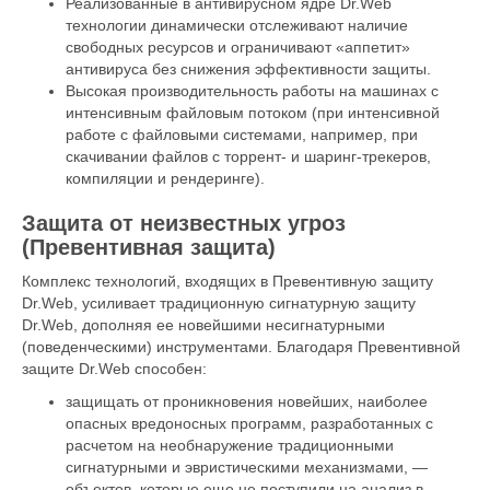
Реализованные в антивирусном ядре Dr.Web
технологии динамически отслеживают наличие
свободных ресурсов и ограничивают «аппетит»
антивируса без снижения эффективности защиты.
Высокая производительность работы на машинах с
интенсивным файловым потоком (при интенсивной
работе с файловыми системами, например, при
скачивании файлов с торрент- и шаринг-трекеров,
компиляции и рендеринге).
Защита от неизвестных угроз
(Превентивная защита)
Комплекс технологий, входящих в Превентивную защиту
Dr.Web, усиливает традиционную сигнатурную защиту
Dr.Web, дополняя ее новейшими несигнатурными
(поведенческими) инструментами. Благодаря Превентивной
защите Dr.Web способен:
защищать от проникновения новейших, наиболее
опасных вредоносных программ, разработанных с
расчетом на необнаружение традиционными
сигнатурными и эвристическими механизмами, —
объектов, которые еще не поступили на анализ в