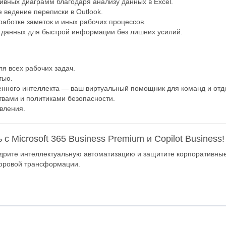
ивных диаграмм благодаря анализу данных в Excel.
 ведение переписки в Outlook.
работке заметок и иных рабочих процессов.
е данных для быстрой информации без лишних усилий.
я всех рабочих задач.
тью.
енного интеллекта — ваш виртуальный помощник для команд и отд
твами и политиками безопасности.
вления.
Microsoft 365 Business Premium и Copilot Business!
едрите интеллектуальную автоматизацию и защитите корпоративны
фровой трансформации.