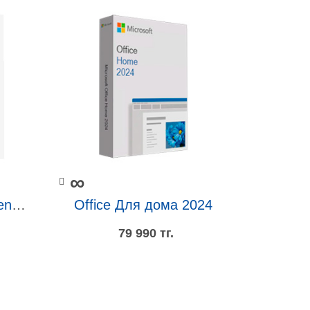
∞
Power Automate unattended RPA add-on
Office Для дома 2024
79 990 тг.