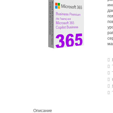
ин
да
по
по
ур
ра
се
ма
П
Т
Т
С
Я
Т
Описание