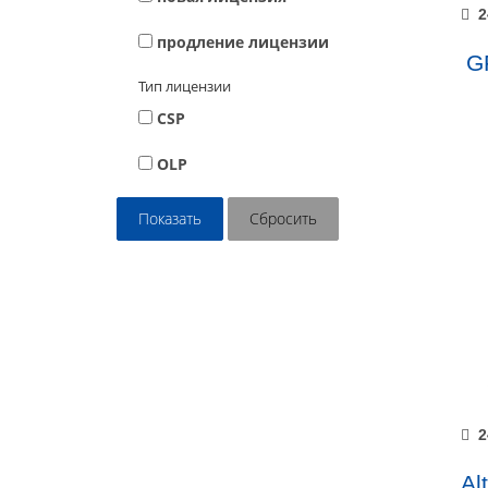
2
продление лицензии
GF
Тип лицензии
CSP
OLP
2