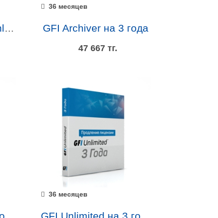
36 месяцев
GFI Archiver на 3 года
Altaro VMBackup Unlimited Plus Edition на 2 года
47 667 тг.
36 месяцев
GFI Unlimited на 1 год (расширение лицензии)
GFI Unlimited на 3 года (продление лицензии)