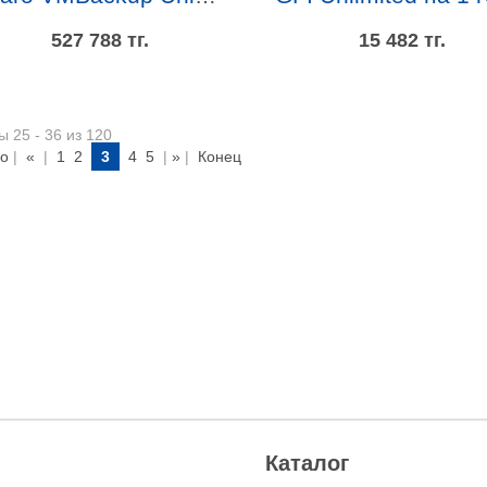
527 788 тг.
15 482 тг.
ы 25 - 36 из 120
о
|
«
|
1
2
3
4
5
|
»
|
Конец
Каталог