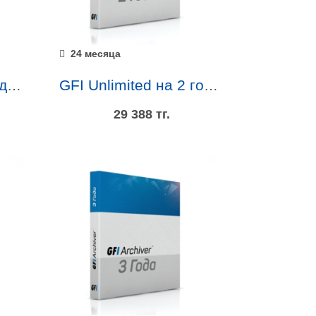
24 месяца
GFI Archiver на 1 год (продление лицензии)
GFI Unlimited на 2 года
29 388 тг.