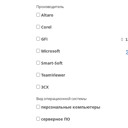
Производитель
Altaro
Corel
GFI
1
Microsoft
Smart-Soft
TeamViewer
3CX
Вид операционной системы
персональные компьютеры
серверное ПО