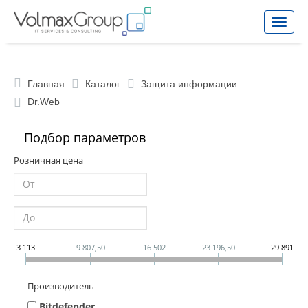
Toggle
naviga
Главная
Каталог
Защита информации
Dr.Web
Подбор параметров
Розничная цена
3 113
9 807,50
16 502
23 196,50
29 891
Производитель
Bitdefender